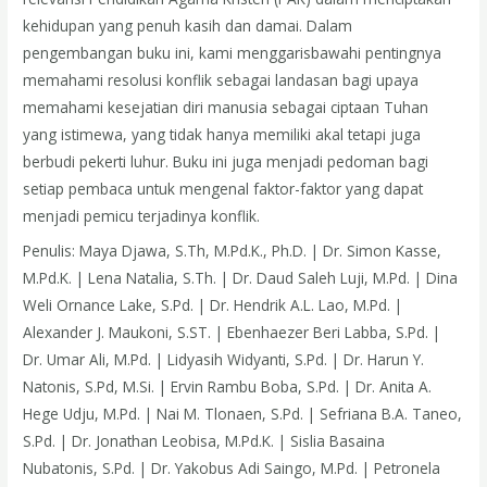
kehidupan yang penuh kasih dan damai. Dalam
pengembangan buku ini, kami menggarisbawahi pentingnya
memahami resolusi konflik sebagai landasan bagi upaya
memahami kesejatian diri manusia sebagai ciptaan Tuhan
yang istimewa, yang tidak hanya memiliki akal tetapi juga
berbudi pekerti luhur. Buku ini juga menjadi pedoman bagi
setiap pembaca untuk mengenal faktor-faktor yang dapat
menjadi pemicu terjadinya konflik.
Penulis: Maya Djawa, S.Th, M.Pd.K., Ph.D. | Dr. Simon Kasse,
M.Pd.K. | Lena Natalia, S.Th. | Dr. Daud Saleh Luji, M.Pd. | Dina
Weli Ornance Lake, S.Pd. | Dr. Hendrik A.L. Lao, M.Pd. |
Alexander J. Maukoni, S.ST. | Ebenhaezer Beri Labba, S.Pd. |
Dr. Umar Ali, M.Pd. | Lidyasih Widyanti, S.Pd. | Dr. Harun Y.
Natonis, S.Pd, M.Si. | Ervin Rambu Boba, S.Pd. | Dr. Anita A.
Hege Udju, M.Pd. | Nai M. Tlonaen, S.Pd. | Sefriana B.A. Taneo,
S.Pd. | Dr. Jonathan Leobisa, M.Pd.K. | Sislia Basaina
Nubatonis, S.Pd. | Dr. Yakobus Adi Saingo, M.Pd. | Petronela